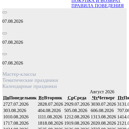
ПОКУПКА И ВОЗВРАТ
ПРАВИЛА ПОВЕДЕНИЯ
07.08.2026
07.08.2026
07.08.2026
Мастер-классы
Тематические праздники
Календарные праздники
Август 2026
Пн
Понедельник
Вт
Вторник
Ср
Среда
Чт
Четверг
Пт
Пя
27
27.07.2026
28
28.07.2026
29
29.07.2026
30
30.07.2026
31
31.
3
03.08.2026
4
04.08.2026
5
05.08.2026
6
06.08.2026
7
07.0
10
10.08.2026
11
11.08.2026
12
12.08.2026
13
13.08.2026
14
14.
17
17.08.2026
18
18.08.2026
19
19.08.2026
20
20.08.2026
21
21.