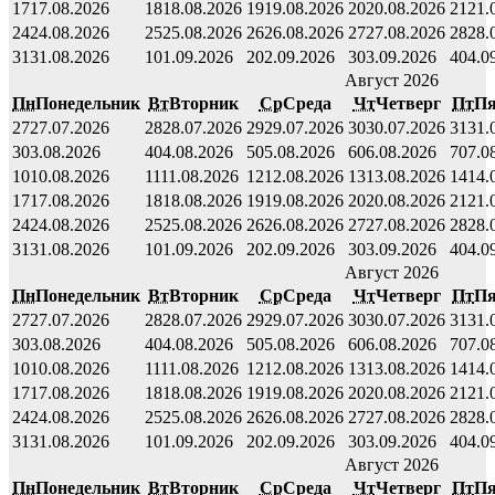
17
17.08.2026
18
18.08.2026
19
19.08.2026
20
20.08.2026
21
21.
24
24.08.2026
25
25.08.2026
26
26.08.2026
27
27.08.2026
28
28.
31
31.08.2026
1
01.09.2026
2
02.09.2026
3
03.09.2026
4
04.0
Август 2026
Пн
Понедельник
Вт
Вторник
Ср
Среда
Чт
Четверг
Пт
Пя
27
27.07.2026
28
28.07.2026
29
29.07.2026
30
30.07.2026
31
31.
3
03.08.2026
4
04.08.2026
5
05.08.2026
6
06.08.2026
7
07.0
10
10.08.2026
11
11.08.2026
12
12.08.2026
13
13.08.2026
14
14.
17
17.08.2026
18
18.08.2026
19
19.08.2026
20
20.08.2026
21
21.
24
24.08.2026
25
25.08.2026
26
26.08.2026
27
27.08.2026
28
28.
31
31.08.2026
1
01.09.2026
2
02.09.2026
3
03.09.2026
4
04.0
Август 2026
Пн
Понедельник
Вт
Вторник
Ср
Среда
Чт
Четверг
Пт
Пя
27
27.07.2026
28
28.07.2026
29
29.07.2026
30
30.07.2026
31
31.
3
03.08.2026
4
04.08.2026
5
05.08.2026
6
06.08.2026
7
07.0
10
10.08.2026
11
11.08.2026
12
12.08.2026
13
13.08.2026
14
14.
17
17.08.2026
18
18.08.2026
19
19.08.2026
20
20.08.2026
21
21.
24
24.08.2026
25
25.08.2026
26
26.08.2026
27
27.08.2026
28
28.
31
31.08.2026
1
01.09.2026
2
02.09.2026
3
03.09.2026
4
04.0
Август 2026
Пн
Понедельник
Вт
Вторник
Ср
Среда
Чт
Четверг
Пт
Пя