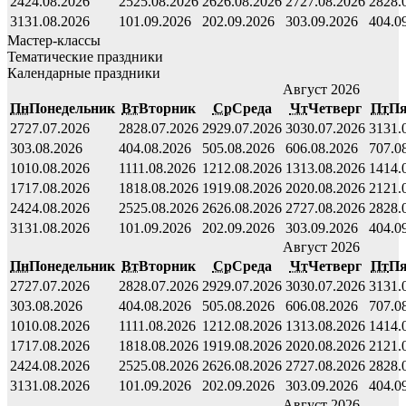
24
24.08.2026
25
25.08.2026
26
26.08.2026
27
27.08.2026
28
28.
31
31.08.2026
1
01.09.2026
2
02.09.2026
3
03.09.2026
4
04.0
Мастер-классы
Тематические праздники
Календарные праздники
Август 2026
Пн
Понедельник
Вт
Вторник
Ср
Среда
Чт
Четверг
Пт
Пя
27
27.07.2026
28
28.07.2026
29
29.07.2026
30
30.07.2026
31
31.
3
03.08.2026
4
04.08.2026
5
05.08.2026
6
06.08.2026
7
07.0
10
10.08.2026
11
11.08.2026
12
12.08.2026
13
13.08.2026
14
14.
17
17.08.2026
18
18.08.2026
19
19.08.2026
20
20.08.2026
21
21.
24
24.08.2026
25
25.08.2026
26
26.08.2026
27
27.08.2026
28
28.
31
31.08.2026
1
01.09.2026
2
02.09.2026
3
03.09.2026
4
04.0
Август 2026
Пн
Понедельник
Вт
Вторник
Ср
Среда
Чт
Четверг
Пт
Пя
27
27.07.2026
28
28.07.2026
29
29.07.2026
30
30.07.2026
31
31.
3
03.08.2026
4
04.08.2026
5
05.08.2026
6
06.08.2026
7
07.0
10
10.08.2026
11
11.08.2026
12
12.08.2026
13
13.08.2026
14
14.
17
17.08.2026
18
18.08.2026
19
19.08.2026
20
20.08.2026
21
21.
24
24.08.2026
25
25.08.2026
26
26.08.2026
27
27.08.2026
28
28.
31
31.08.2026
1
01.09.2026
2
02.09.2026
3
03.09.2026
4
04.0
Август 2026