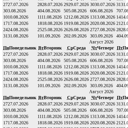
27
27.07.2026
28
28.07.2026
29
29.07.2026
30
30.07.2026
31
31.
3
03.08.2026
4
04.08.2026
5
05.08.2026
6
06.08.2026
7
07.0
10
10.08.2026
11
11.08.2026
12
12.08.2026
13
13.08.2026
14
14.
17
17.08.2026
18
18.08.2026
19
19.08.2026
20
20.08.2026
21
21.
24
24.08.2026
25
25.08.2026
26
26.08.2026
27
27.08.2026
28
28.
31
31.08.2026
1
01.09.2026
2
02.09.2026
3
03.09.2026
4
04.0
Август 2026
Пн
Понедельник
Вт
Вторник
Ср
Среда
Чт
Четверг
Пт
Пя
27
27.07.2026
28
28.07.2026
29
29.07.2026
30
30.07.2026
31
31.
3
03.08.2026
4
04.08.2026
5
05.08.2026
6
06.08.2026
7
07.0
10
10.08.2026
11
11.08.2026
12
12.08.2026
13
13.08.2026
14
14.
17
17.08.2026
18
18.08.2026
19
19.08.2026
20
20.08.2026
21
21.
24
24.08.2026
25
25.08.2026
26
26.08.2026
27
27.08.2026
28
28.
31
31.08.2026
1
01.09.2026
2
02.09.2026
3
03.09.2026
4
04.0
Август 2026
Пн
Понедельник
Вт
Вторник
Ср
Среда
Чт
Четверг
Пт
Пя
27
27.07.2026
28
28.07.2026
29
29.07.2026
30
30.07.2026
31
31.
3
03.08.2026
4
04.08.2026
5
05.08.2026
6
06.08.2026
7
07.0
10
10.08.2026
11
11.08.2026
12
12.08.2026
13
13.08.2026
14
14.
17
17.08.2026
18
18.08.2026
19
19.08.2026
20
20.08.2026
21
21.