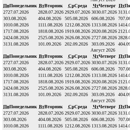
Пн
Понедельник
Вт
Вторник
Ср
Среда
Чт
Четверг
Пт
Пя
27
27.07.2026
28
28.07.2026
29
29.07.2026
30
30.07.2026
31
31.
3
03.08.2026
4
04.08.2026
5
05.08.2026
6
06.08.2026
7
07.0
10
10.08.2026
11
11.08.2026
12
12.08.2026
13
13.08.2026
14
14.
17
17.08.2026
18
18.08.2026
19
19.08.2026
20
20.08.2026
21
21.
24
24.08.2026
25
25.08.2026
26
26.08.2026
27
27.08.2026
28
28.
31
31.08.2026
1
01.09.2026
2
02.09.2026
3
03.09.2026
4
04.0
Август 2026
Пн
Понедельник
Вт
Вторник
Ср
Среда
Чт
Четверг
Пт
Пя
27
27.07.2026
28
28.07.2026
29
29.07.2026
30
30.07.2026
31
31.
3
03.08.2026
4
04.08.2026
5
05.08.2026
6
06.08.2026
7
07.0
10
10.08.2026
11
11.08.2026
12
12.08.2026
13
13.08.2026
14
14.
17
17.08.2026
18
18.08.2026
19
19.08.2026
20
20.08.2026
21
21.
24
24.08.2026
25
25.08.2026
26
26.08.2026
27
27.08.2026
28
28.
31
31.08.2026
1
01.09.2026
2
02.09.2026
3
03.09.2026
4
04.0
Август 2026
Пн
Понедельник
Вт
Вторник
Ср
Среда
Чт
Четверг
Пт
Пя
27
27.07.2026
28
28.07.2026
29
29.07.2026
30
30.07.2026
31
31.
3
03.08.2026
4
04.08.2026
5
05.08.2026
6
06.08.2026
7
07.0
10
10.08.2026
11
11.08.2026
12
12.08.2026
13
13.08.2026
14
14.