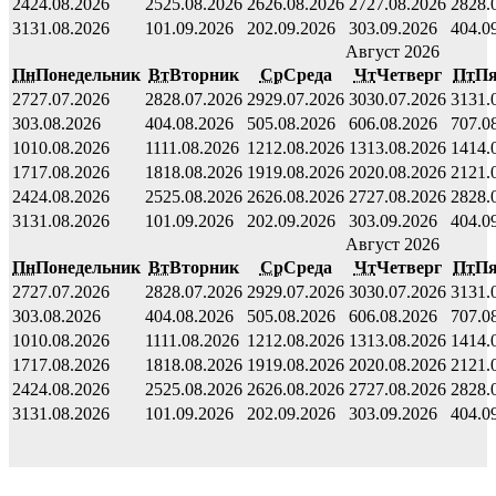
24
24.08.2026
25
25.08.2026
26
26.08.2026
27
27.08.2026
28
28.
31
31.08.2026
1
01.09.2026
2
02.09.2026
3
03.09.2026
4
04.0
Август 2026
Пн
Понедельник
Вт
Вторник
Ср
Среда
Чт
Четверг
Пт
Пя
27
27.07.2026
28
28.07.2026
29
29.07.2026
30
30.07.2026
31
31.
3
03.08.2026
4
04.08.2026
5
05.08.2026
6
06.08.2026
7
07.0
10
10.08.2026
11
11.08.2026
12
12.08.2026
13
13.08.2026
14
14.
17
17.08.2026
18
18.08.2026
19
19.08.2026
20
20.08.2026
21
21.
24
24.08.2026
25
25.08.2026
26
26.08.2026
27
27.08.2026
28
28.
31
31.08.2026
1
01.09.2026
2
02.09.2026
3
03.09.2026
4
04.0
Август 2026
Пн
Понедельник
Вт
Вторник
Ср
Среда
Чт
Четверг
Пт
Пя
27
27.07.2026
28
28.07.2026
29
29.07.2026
30
30.07.2026
31
31.
3
03.08.2026
4
04.08.2026
5
05.08.2026
6
06.08.2026
7
07.0
10
10.08.2026
11
11.08.2026
12
12.08.2026
13
13.08.2026
14
14.
17
17.08.2026
18
18.08.2026
19
19.08.2026
20
20.08.2026
21
21.
24
24.08.2026
25
25.08.2026
26
26.08.2026
27
27.08.2026
28
28.
31
31.08.2026
1
01.09.2026
2
02.09.2026
3
03.09.2026
4
04.0