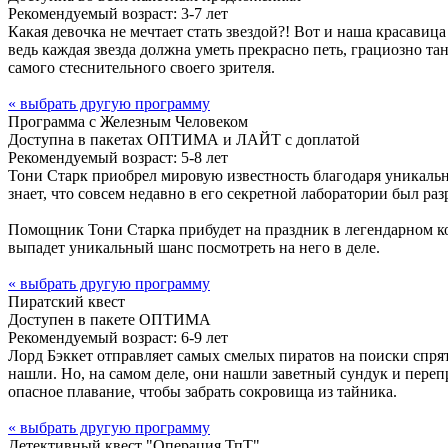
Рекомендуемый возраст: 3-7 лет
Какая девочка не мечтает стать звездой?! Вот и наша красавица
ведь каждая звезда должна уметь прекрасно петь, грациозно та
самого стеснительного своего зрителя.
« выбрать другую программу
Программа с Железным Человеком
Доступна в пакетах ОПТИМА и ЛАЙТ с доплатой
Рекомендуемый возраст: 5-8 лет
Тони Старк приобрел мировую известность благодаря уникальн
знает, что совсем недавно в его секретной лаборатории был р
Помощник Тони Старка прибудет на праздник в легендарном к
выпадет уникальный шанс посмотреть на него в деле.
« выбрать другую программу
Пиратский квест
Доступен в пакете ОПТИМА
Рекомендуемый возраст: 6-9 лет
Лорд Бэккет отправляет самых смелых пиратов на поиски спря
нашли. Но, на самом деле, они нашли заветный сундук и переп
опасное плавание, чтобы забрать сокровища из тайника.
« выбрать другую программу
Детективный квест "Операция ТпТ"