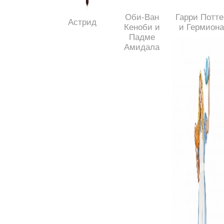
Оби-Ван
Гарри Потте
Астрид
Кеноби и
и Гермион
Падме
Амидала