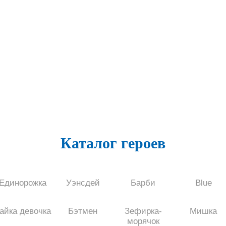
Каталог героев
Единорожка
Уэнсдей
Барби
Blue
айка девочка
Бэтмен
Зефирка-
Мишка
морячок