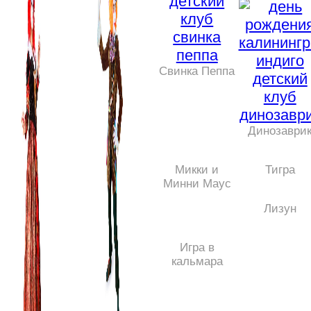
Свинка Пеппа
Динозаври
Микки и
Тигра
Минни Маус
Лизун
Игра в
кальмара