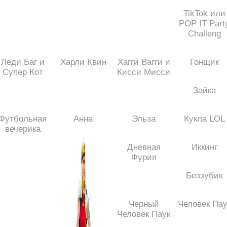
TikTok или
POP IT Part
Challeng
Леди Баг и
Харли Квин
Хагги Вагги и
Гонщик
Супер Кот
Кисси Мисси
Зайка
Футбольная
Анна
Эльза
Кукла LOL
вечерика
Дневная
Иккинг
Фурия
Беззубик
Черный
Человек Пау
Человек Паук