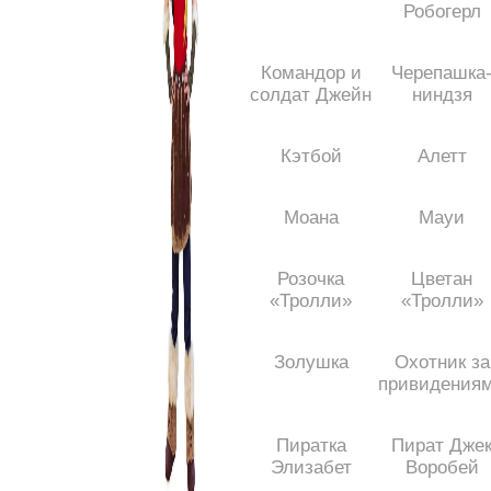
Робогерл
Командор и
Черепашка
солдат Джейн
ниндзя
Кэтбой
Алетт
Моана
Мауи
Розочка
Цветан
«Тролли»
«Тролли»
Золушка
Охотник за
привидения
Пиратка
Пират Дже
Элизабет
Воробей